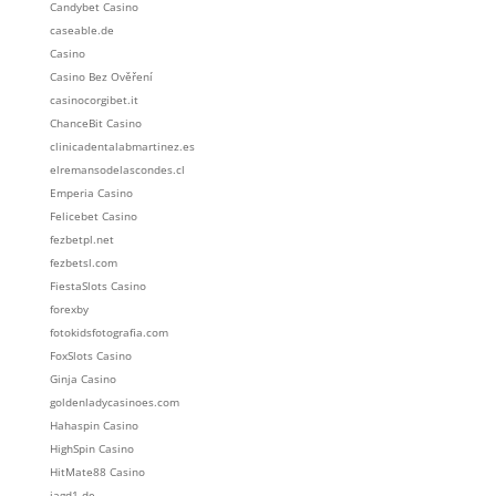
Candybet Casino
caseable.de
Casino
Casino Bez Ověření
casinocorgibet.it
ChanceBit Casino
clinicadentalabmartinez.es
elremansodelascondes.cl
Emperia Casino
Felicebet Casino
fezbetpl.net
fezbetsl.com
FiestaSlots Casino
forexby
fotokidsfotografia.com
FoxSlots Casino
Ginja Casino
goldenladycasinoes.com
Hahaspin Casino
HighSpin Casino
HitMate88 Casino
jagd1.de