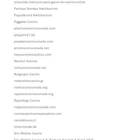
oceanida.mxtrucos-para-ganar-en-casino-online
Parhaat Nordea Nettikasinot
Paysafecard Nettikasinot
Piggybet Casino
platinumcasinocanada.com
playjonny1.be
powbetcasinocanada.com
prismcasinocanada.net
restaurantesucellus.com
Revolut Kasinot
richcasinocanada.net
Ringospin Casino
rodeoslotscasino.gr
roolicasinocanada.org
royalacecasinocanada.org
Royaldogs Casino
rubyslotscasinocanada.com
salutiesportsantaperpetua.com
sanodelucas.cl
shop-tiande.de
Siru Mobile Casino
Siru Mobile Casino 5 €: Parhaat Kasinot & Kulut 2026