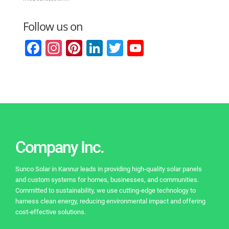
Follow us on
F
In
Pi
Li
T
Y
a
st
nt
n
w
o
c
a
er
k
itt
u
e
gr
e
e
er
T
b
a
st
dI
u
o
m
n
b
o
e
Company Inc.
k
C
Sunco Solar in Kannur leads in providing high-quality solar panels
h
and custom systems for homes, businesses, and communities.
a
Committed to sustainability, we use cutting-edge technology to
harness clean energy, reducing environmental impact and offering
n
cost-effective solutions.
n