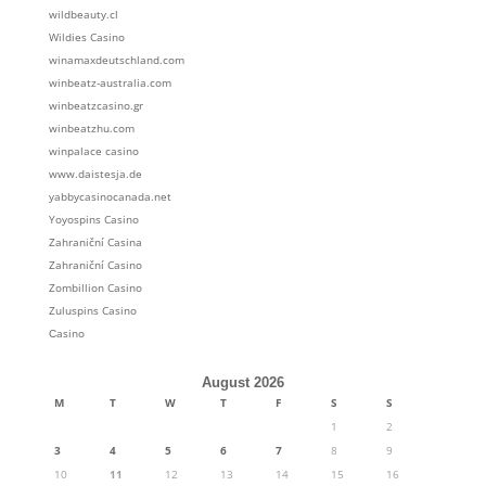
wildbeauty.cl
Wildies Casino
winamaxdeutschland.com
winbeatz-australia.com
winbeatzcasino.gr
winbeatzhu.com
winpalace casino
www.daistesja.de
yabbycasinocanada.net
Yoyospins Casino
Zahraniční Casina
Zahraniční Casino
Zombillion Casino
Zuluspins Casino
Сasino
August 2026
M
T
W
T
F
S
S
1
2
3
4
5
6
7
8
9
10
11
12
13
14
15
16