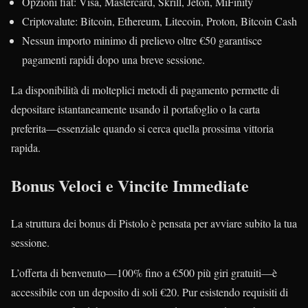
Opzioni fiat: Visa, Mastercard, Skrill, Jeton, MiFinity
Criptovalute: Bitcoin, Ethereum, Litecoin, Proton, Bitcoin Cash
Nessun importo minimo di prelievo oltre €50 garantisce
pagamenti rapidi dopo una breve sessione.
La disponibilità di molteplici metodi di pagamento permette di
depositare istantaneamente usando il portafoglio o la carta
preferita—essenziale quando si cerca quella prossima vittoria
rapida.
Bonus Veloci e Vincite Immediate
La struttura dei bonus di Pistolo è pensata per avviare subito la tua
sessione.
L’offerta di benvenuto—100% fino a €500 più giri gratuiti—è
accessibile con un deposito di soli €20. Pur esistendo requisiti di