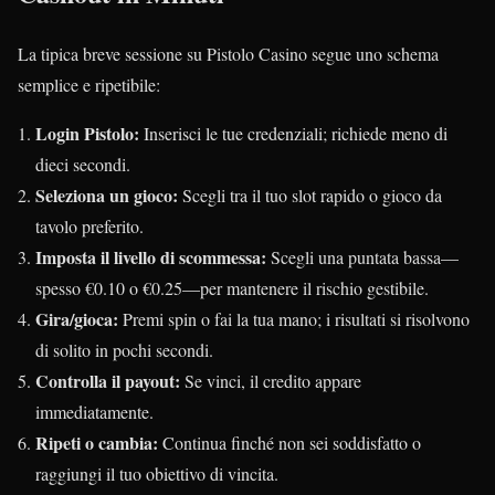
La tipica breve sessione su Pistolo Casino segue uno schema
semplice e ripetibile:
Login Pistolo:
Inserisci le tue credenziali; richiede meno di
dieci secondi.
Seleziona un gioco:
Scegli tra il tuo slot rapido o gioco da
tavolo preferito.
Imposta il livello di scommessa:
Scegli una puntata bassa—
spesso €0.10 o €0.25—per mantenere il rischio gestibile.
Gira/gioca:
Premi spin o fai la tua mano; i risultati si risolvono
di solito in pochi secondi.
Controlla il payout:
Se vinci, il credito appare
immediatamente.
Ripeti o cambia:
Continua finché non sei soddisfatto o
raggiungi il tuo obiettivo di vincita.