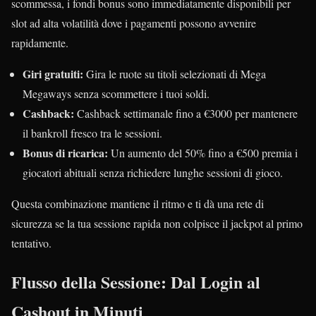
scommessa, i fondi bonus sono immediatamente disponibili per
slot ad alta volatilità dove i pagamenti possono avvenire
rapidamente.
Giri gratuiti:
Gira le ruote su titoli selezionati di Mega
Megaways senza scommettere i tuoi soldi.
Cashback:
Cashback settimanale fino a €3000 per mantenere
il bankroll fresco tra le sessioni.
Bonus di ricarica:
Un aumento del 50% fino a €500 premia i
giocatori abituali senza richiedere lunghe sessioni di gioco.
Questa combinazione mantiene il ritmo e ti dà una rete di
sicurezza se la tua sessione rapida non colpisce il jackpot al primo
tentativo.
Flusso della Sessione: Dal Login al
Cashout in Minuti