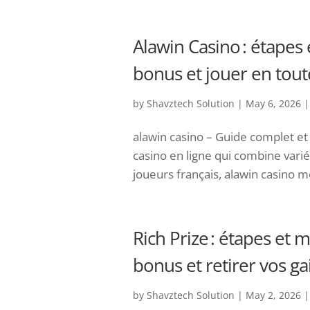
Alawin Casino : étapes 
bonus et jouer en tout
by
Shavztech Solution
|
May 6, 2026
alawin casino – Guide complet et 
casino en ligne qui combine varié
joueurs français, alawin casino mé
Rich Prize : étapes et 
bonus et retirer vos ga
by
Shavztech Solution
|
May 2, 2026