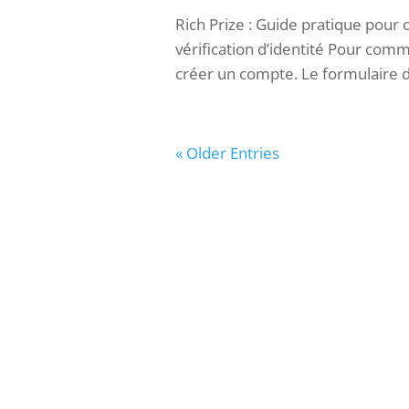
Rich Prize : Guide pratique pour 
vérification d’identité Pour comm
créer un compte. Le formulaire d’
« Older Entries