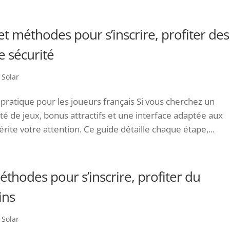
et méthodes pour s’inscrire, profiter des
e sécurité
|
Solar
pratique pour les joueurs français Si vous cherchez un
té de jeux, bonus attractifs et une interface adaptée aux
rite votre attention. Ce guide détaille chaque étape,...
méthodes pour s’inscrire, profiter du
ins
|
Solar