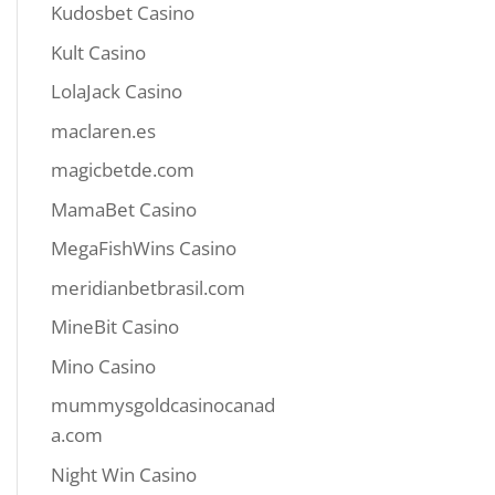
Kudosbet Casino
Kult Casino
LolaJack Casino
maclaren.es
magicbetde.com
MamaBet Casino
MegaFishWins Casino
meridianbetbrasil.com
MineBit Casino
Mino Casino
mummysgoldcasinocanad
a.com
Night Win Casino