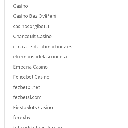
Casino
Casino Bez Ověření
casinocorgibet.it
ChanceBit Casino
clinicadentalabmartinez.es
elremansodelascondes.cl
Emperia Casino
Felicebet Casino
fezbetpl.net
fezbetsl.com
FiestaSlots Casino
forexby
fotokidsfotografia.com