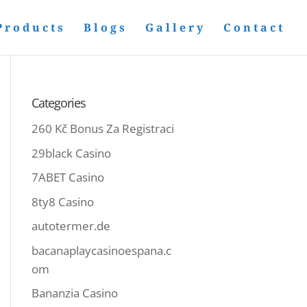
Products
Blogs
Gallery
Contact
Categories
260 Kč Bonus Za Registraci
29black Casino
7ABET Casino
8ty8 Casino
autotermer.de
bacanaplaycasinoespana.c
om
Bananzia Casino