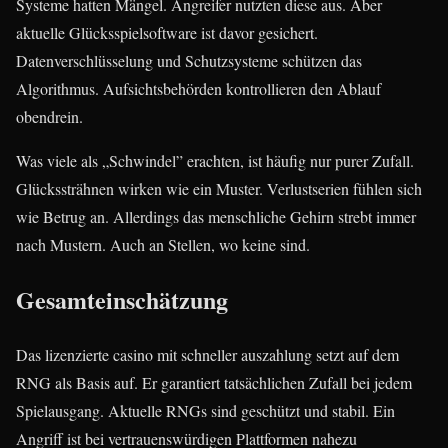
Systeme hatten Mängel. Angreifer nutzten diese aus. Aber
aktuelle Glücksspielsoftware ist davor gesichert.
Datenverschlüsselung und Schutzsysteme schützen das
Algorithmus. Aufsichtsbehörden kontrollieren den Ablauf
obendrein.
Was viele als „Schwindel” erachten, ist häufig nur purer Zufall.
Glückssträhnen wirken wie ein Muster. Verlustserien fühlen sich
wie Betrug an. Allerdings das menschliche Gehirn strebt immer
nach Mustern. Auch an Stellen, wo keine sind.
Gesamteinschätzung
Das lizenzierte casino mit schneller auszahlung setzt auf dem
RNG als Basis auf. Er garantiert tatsächlichen Zufall bei jedem
Spielausgang. Aktuelle RNGs sind geschützt und stabil. Ein
Angriff ist bei vertrauenswürdigen Plattformen nahezu