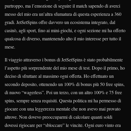
purtroppo, ma l’emozione di seguire il match sapendo di averci
messo del mio era un’altra sfumatura di questa esperienza a 360
gradi. JetSetSpins offre davvero un ecosistema integrato, dal
casinò, agli sport, fino ai mini-giochi, e ogni sezione mi ha offerto
qualcosa di diverso, mantenendo alto il mio interesse per tutto il
mese.
Il viaggio attraverso i bonus di JetSetSpins è stato probabilmente
l’aspetto più sorprendente del mio mese di test. Dopo il primo, ho
deciso di sfruttare al massimo ogni offerta. Ho effettuato un
secondo deposito, ottenendo un 100% di bonus più 50 free spins,
di nuovo “wagerless”. Poi un terzo, con un altro 100% e 75 free
spins, sempre senza requisiti. Questa politica mi ha permesso di
giocare con una leggerezza mentale che non avevo mai provato
altrove. Non dovevo preoccuparmi di calcolare quanti soldi
dovessi rigiocare per “sbloccare” le vincite. Ogni euro vinto era