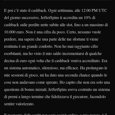
E poi c’è stato il cashback. Ogni settimana, alle 12:00 PM UTC
del giorno successivo, JetSetSpins ti accredita un 10% di
cashback sulle perdite nette subite alle slot, fino a un massimo di
10.000 euro. Non è una cifra da poco. Certo, nessuno vuole
perdere, ma sapere che una parte delle tue sfortune ti viene
restituita è un grande conforto. Non ho mai raggiunto cifre
esorbitanti, ma ho visto il mio saldo incrementarsi di qualche
decina di euro ogni volta che il cashback veniva accreditato. Era
un sistema automatico, silenzioso, ma efficace. Ha prolungato le
mie sessioni di gioco, mi ha dato una seconda chance quando le
cose non andavano come sperato. Ho capito che non era solo una
questione di bonus iniziali; JetSetSpins aveva costruito un sistema
di premi a lungo termine che fidelizzava il giocatore, facendolo
sentire valorizzato.
Il momento della verità per ogni casinò online, a mio parere, è il