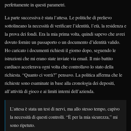
perfettamente in questi parametri.
La parte successiva è stata l’attesa. Le politiche di prelievo
sottolineano la necessità di verificare l’identità, l’età, la residenza e
la prova dei fondi. Era la mia prima volta, quindi sapevo che avrei
dovuto fornire un passaporto o un documento d’identità valido.
Ho caricato i documenti richiesti il giorno dopo, seguendo le
istruzioni che mi erano state inviate via email. Il mio battito
cardiaco accelerava ogni volta che controllavo lo stato della
richiesta. “Quanto ci vorrà?” pensavo. La politica afferma che le
richieste sono esaminate in base alla cronologia dei depositi,
all’attività di gioco e ai limiti interni dell’azienda.
L’attesa è stata un test di nervi, ma allo stesso tempo, capivo
la necessità di questi controlli. “È per la mia sicurezza,” mi
sono ripetuto.