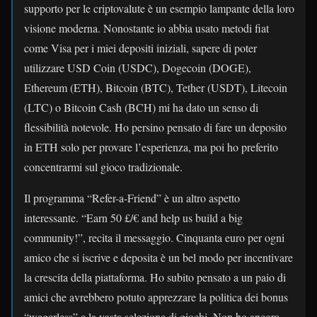
supporto per le criptovalute è un esempio lampante della loro
visione moderna. Nonostante io abbia usato metodi fiat
come Visa per i miei depositi iniziali, sapere di poter
utilizzare USD Coin (USDC), Dogecoin (DOGE),
Ethereum (ETH), Bitcoin (BTC), Tether (USDT), Litecoin
(LTC) o Bitcoin Cash (BCH) mi ha dato un senso di
flessibilità notevole. Ho persino pensato di fare un deposito
in ETH solo per provare l’esperienza, ma poi ho preferito
concentrarmi sul gioco tradizionale.
Il programma “Refer-a-Friend” è un altro aspetto
interessante. “Earn 50 £/€ and help us build a big
community!”, recita il messaggio. Cinquanta euro per ogni
amico che si iscrive e deposita è un bel modo per incentivare
la crescita della piattaforma. Ho subito pensato a un paio di
amici che avrebbero potuto apprezzare la politica dei bonus
“wagerless” e la vasta selezione di giochi. Non ho ancora