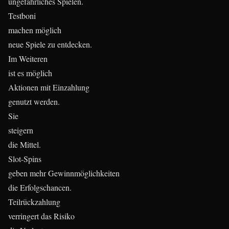
ungefährliches Spielen.
Testboni
machen möglich
neue Spiele zu entdecken.
Im Weiteren
ist es möglich
Aktionen mit Einzahlung
genutzt werden.
Sie
steigern
die Mittel.
Slot-Spins
geben mehr Gewinnmöglichkeiten
die Erfolgschancen.
Teilrückzahlung
verringert das Risiko