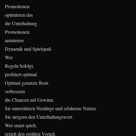
Promotionen
optimieren das
die Unterhaltung.
Promotionen
animieren
Dynamik und Spielspaß.
Wer
Regeln befolgt,
profitiert optimal.
Optimal genutzte Boni
verbessern
die Chancen auf Gewinn.
Sie unterstützen Neulinge und erfahrene Nutzer.
Sie steigern den Unterhaltungswert.
Wer smart spielt,
erzielt den größten Vorteil.