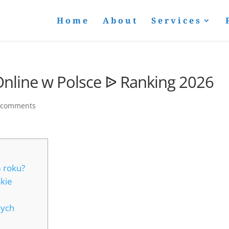
Home
About
Services
Online w Polsce ᐉ Ranking 2026
 comments
 roku?
kie
nych