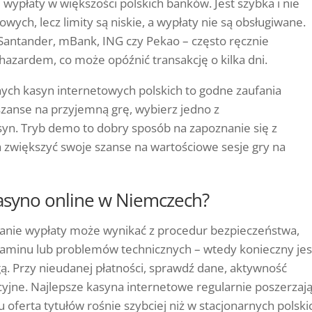
 wypłaty w większości polskich banków. Jest szybka i nie
h, lecz limity są niskie, a wypłaty nie są obsługiwane.
, Santander, mBank, ING czy Pekao – często ręcznie
azardem, co może opóźnić transakcję o kilka dni.
ych kasyn internetowych polskich to godne zaufania
szanse na przyjemną grę, wybierz jedno z
n. Tryb demo to dobry sposób na zapoznanie się z
 zwiększyć swoje szanse na wartościowe sesje gry na
kasyno online w Niemczech?
anie wypłaty może wynikać z procedur bezpieczeństwa,
ulaminu lub problemów technicznych – wtedy konieczny jes
ą. Przy nieudanej płatności, sprawdź dane, aktywność
kcyjne. Najlepsze kasyna internetowe regularnie poszerzaj
mu oferta tytułów rośnie szybciej niż w stacjonarnych polski