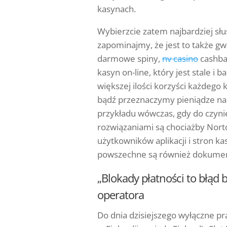
kasynach.
Wybierzcie zatem najbardziej słu
zapominajmy, że jest to także g
darmowe spiny,
nv casino
cashbac
kasyn on-line, który jest stale 
większej ilości korzyści każdeg
bądź przeznaczymy pieniądze na gr
przykładu wówczas, gdy do czyn
rozwiązaniami są chociażby Nort
użytkowników aplikacji i stron k
powszechne są również dokumenty
„Blokady płatności to błąd
operatora
Do dnia dzisiejszego wyłączne pr