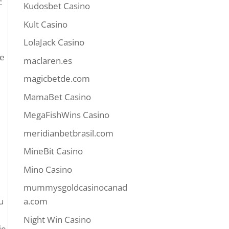
ć
Kudosbet Casino
Kult Casino
LolaJack Casino
ie
maclaren.es
magicbetde.com
MamaBet Casino
MegaFishWins Casino
meridianbetbrasil.com
MineBit Casino
Mino Casino
mummysgoldcasinocanad
u
a.com
Night Win Casino
ie