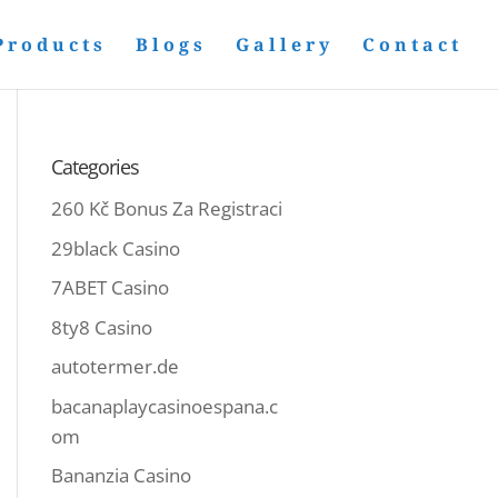
Products
Blogs
Gallery
Contact
Categories
260 Kč Bonus Za Registraci
29black Casino
7ABET Casino
8ty8 Casino
autotermer.de
bacanaplaycasinoespana.c
om
Bananzia Casino