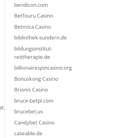
bendicon.com
Betfouru Casino
Betmica Casino
bibliothek-sundern.de
bildungsinstitut-
reittherapie.de
billionairespincasino.org
Bonuskong Casino
Brionis Casino
bruce-betpl.com
at.
brucebet.us
Candybet Casino
caseable.de