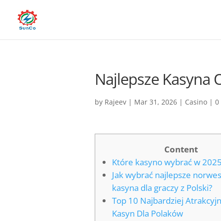
Najlepsze Kasyna 
by
Rajeev
|
Mar 31, 2026
|
Casino
|
0
Content
Które kasyno wybrać w 2025
Jak wybrać najlepsze norwes
kasyna dla graczy z Polski?
Top 10 Najbardziej Atrakcyj
Kasyn Dla Polaków