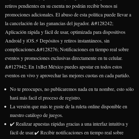
retiros pendientes en su cuenta no podrán recibir bonos ni
promociones adicionales. El abuso de esta política puede llevar a
la cancelación de las ganancias del jugador. &#128242;
Aplicación rápida y fácil de usar, optimizada para dispositivos
Android y iOS.⚡ Depósitos y retiros instantáneos, sin
complicaciones.&#128276; Notificaciones en tiempo real sobre
eventos y promociones exclusivas directamente en tu celular.
&#127942; En 1xBet México puedes apostar en todos estos
eventos en vivo y aprovechar las mejores cuotas en cada partido.
No te preocupes, no publicaremos nada en tu nombre, esto sólo
hará más facil el proceso de registro.
La versión que más te guste de la ruleta online disponible en
nuestro catálogo de juegos.
✔️ Realizar apuestas rápidas gracias a una interfaz intuitiva y
fácil de usar.✔️ Recibir notificaciones en tiempo real sobre