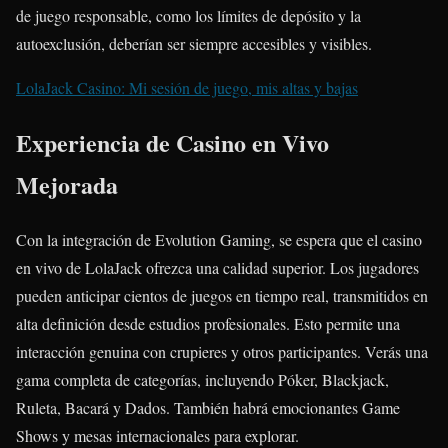
de juego responsable, como los límites de depósito y la
autoexclusión, deberían ser siempre accesibles y visibles.
LolaJack Casino: Mi sesión de juego, mis altas y bajas
Experiencia de Casino en Vivo
Mejorada
Con la integración de Evolution Gaming, se espera que el casino
en vivo de LolaJack ofrezca una calidad superior. Los jugadores
pueden anticipar cientos de juegos en tiempo real, transmitidos en
alta definición desde estudios profesionales. Esto permite una
interacción genuina con crupieres y otros participantes. Verás una
gama completa de categorías, incluyendo Póker, Blackjack,
Ruleta, Bacará y Dados. También habrá emocionantes Game
Shows y mesas internacionales para explorar.