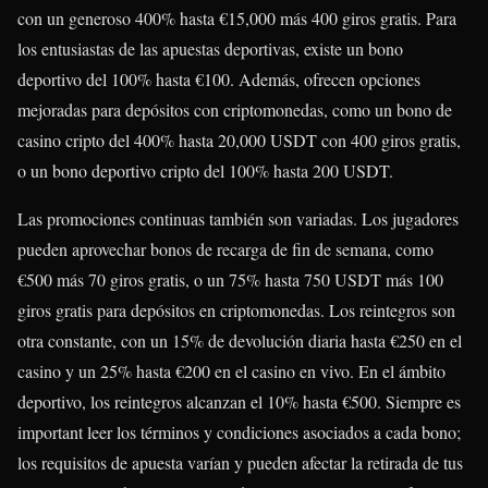
con un generoso 400% hasta €15,000 más 400 giros gratis. Para
los entusiastas de las apuestas deportivas, existe un bono
deportivo del 100% hasta €100. Además, ofrecen opciones
mejoradas para depósitos con criptomonedas, como un bono de
casino cripto del 400% hasta 20,000 USDT con 400 giros gratis,
o un bono deportivo cripto del 100% hasta 200 USDT.
Las promociones continuas también son variadas. Los jugadores
pueden aprovechar bonos de recarga de fin de semana, como
€500 más 70 giros gratis, o un 75% hasta 750 USDT más 100
giros gratis para depósitos en criptomonedas. Los reintegros son
otra constante, con un 15% de devolución diaria hasta €250 en el
casino y un 25% hasta €200 en el casino en vivo. En el ámbito
deportivo, los reintegros alcanzan el 10% hasta €500. Siempre es
important leer los términos y condiciones asociados a cada bono;
los requisitos de apuesta varían y pueden afectar la retirada de tus