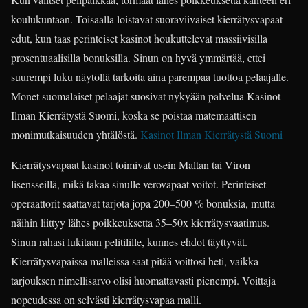
koulukuntaan. Toisaalla loistavat suoraviivaiset kierrätysvapaat
edut, kun taas perinteiset kasinot houkuttelevat massiivisilla
prosentuaalisilla bonuksilla. Sinun on hyvä ymmärtää, ettei
suurempi luku näytöllä tarkoita aina parempaa tuottoa pelaajalle.
Monet suomalaiset pelaajat suosivat nykyään palvelua Kasinot
Ilman Kierrätystä Suomi, koska se poistaa matemaattisen
monimutkaisuuden yhtälöstä.
Kasinot Ilman Kierrätystä Suomi
Kierrätysvapaat kasinot toimivat usein Maltan tai Viron
lisensseillä, mikä takaa sinulle verovapaat voitot. Perinteiset
operaattorit saattavat tarjota jopa 200–500 % bonuksia, mutta
näihin liittyy lähes poikkeuksetta 35–50x kierrätysvaatimus.
Sinun rahasi lukitaan pelitilille, kunnes ehdot täyttyvät.
Kierrätysvapaissa malleissa saat pitää voittosi heti, vaikka
tarjouksen nimellisarvo olisi huomattavasti pienempi. Voittaja
nopeudessa on selvästi kierrätysvapaa malli.