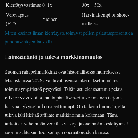
Kierrätysvaatimus
0–1x
30x – 50x
Verovapaus
Harvinaisempi offshore-
Yleinen
(ETA)
malleissa
Miten kasinot ilman kierrätystä toimivat pelien palautusprosenttien
ja bonusehtojen taustalla
Lainsäädäntö ja tuleva markkinamuutos
Suomen rahapelimarkkinat ovat historiallisessa murroksessa.
Maaliskuussa 2026 avautuvat lisenssihakemukset muuttavat
toimintaympäristöä pysyvästi. Tähän asti olet saattanut pelata
offshore-sivustoilla, mutta pian lisensoitu kotimainen tarjonta
haastaa nykyiset ulkomaiset toimijat. On tärkeää huomata, että
tuleva laki kieltää affiliate-markkinoinnin kokonaan. Tämä
tarkoittaa vähemmän vertailusivustoja ja enemmän keskittymistä
suoriin suhteisiin lisensoitujen operaattoreiden kanssa.