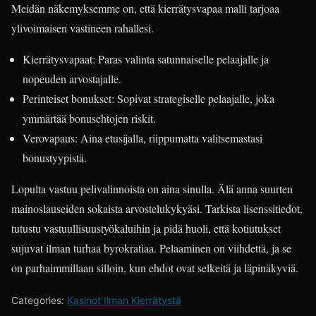
Meidän näkemyksemme on, että kierrätysvapaa malli tarjoaa
ylivoimaisen vastineen rahallesi.
Kierrätysvapaat: Paras valinta satunnaiselle pelaajalle ja
nopeuden arvostajalle.
Perinteiset bonukset: Sopivat strategiselle pelaajalle, joka
ymmärtää bonusehtojen riskit.
Verovapaus: Aina etusijalla, riippumatta valitsemastasi
bonustyypistä.
Lopulta vastuu pelivalinnoista on aina sinulla. Älä anna suurten
mainoslauseiden sokaista arvostelukykyäsi. Tarkista lisenssitiedot,
tutustu vastuullisuustyökaluihin ja pidä huoli, että kotiutukset
sujuvat ilman turhaa byrokratiaa. Pelaaminen on viihdettä, ja se
on parhaimmillaan silloin, kun ehdot ovat selkeitä ja läpinäkyviä.
Categories:
Kasinot Ilman Kierrätystä