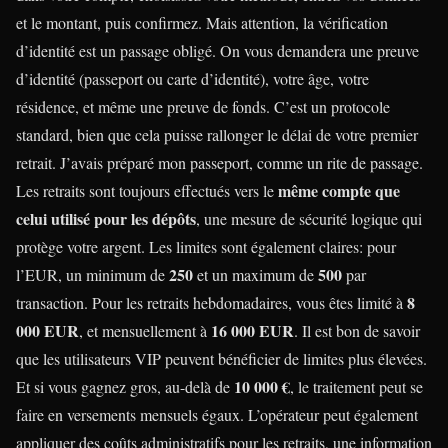
et le montant, puis confirmez. Mais attention, la vérification
d’identité est un passage obligé. On vous demandera une preuve
d’identité (passeport ou carte d’identité), votre âge, votre
résidence, et même une preuve de fonds. C’est un protocole
standard, bien que cela puisse rallonger le délai de votre premier
retrait. J’avais préparé mon passeport, comme un rite de passage.
même compte que
Les retraits sont toujours effectués vers le
celui utilisé pour les dépôts
, une mesure de sécurité logique qui
protège votre argent. Les limites sont également claires: pour
250
500
l’EUR, un minimum de
et un maximum de
par
8
transaction. Pour les retraits hebdomadaires, vous êtes limité à
000 EUR
16 000 EUR
, et mensuellement à
. Il est bon de savoir
que les utilisateurs VIP peuvent bénéficier de limites plus élevées.
10 000 €
Et si vous gagnez gros, au-delà de
, le traitement peut se
faire en versements mensuels égaux. L’opérateur peut également
appliquer des coûts administratifs pour les retraits, une information