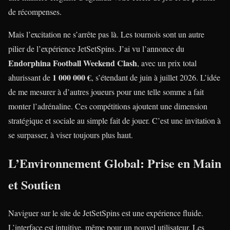
de récompenses.
Mais l’excitation ne s’arrête pas là. Les tournois sont un autre
pilier de l’expérience JetSetSpins. J’ai vu l’annonce du
Endorphina Football Weekend Clash
, avec un prix total
1 000 000 €
ahurissant de
, s’étendant de juin à juillet 2026. L’idée
de me mesurer à d’autres joueurs pour une telle somme a fait
monter l’adrénaline. Ces compétitions ajoutent une dimension
stratégique et sociale au simple fait de jouer. C’est une invitation à
se surpasser, à viser toujours plus haut.
L’Environnement Global: Prise en Main
et Soutien
Naviguer sur le site de JetSetSpins est une expérience fluide.
L’interface est intuitive, même pour un nouvel utilisateur. Les