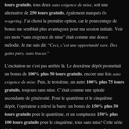
tours gratuits
, tous deux
sans exigence de mise
, soit une
250 tours gratuits
alternative de
, également marqués
0x
wagering
. J’ai choisi la première option, car le pourcentage de
bonus me semblait plus avantageux pour ma session initiale. Voir
ces mots “sans exigence de mise” était comme une douce
mélodie. Je me suis dit: “
Ceci, c’est une opportunité rare. Des
gains purs, sans tracas.
“
L’excitation ne s’est pas arrêtée là. Le deuxième dépôt promettait
100% plus 50 tours gratuits
un bonus de
, encore une fois
sans
100% plus 75 tours
exigence de mise
. Puis, le troisième, un autre
gratuits
, toujours sans mise. C’était comme une spirale
ascendante de générosité. Pour le quatrième et le cinquième
150% plus 50
dépôt, l’opérateur a relevé la barre: un bonus de
tours gratuits
150% plus
pour le quatrième, et un somptueux
100 tours gratuits
pour le cinquième, tous sans mise! Cette série