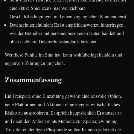
eine aktive Spiellizenz, nachvollziehbare
Geschäftsbedingungen und einen zugänglichen Kundendienst.
Datenschutzrichtlinien: Es ist empfehlenswertzu hinterfragen,
wie der Betreiber mit personenbezogenen Daten handelt und
ob er etablierte Datenschutzstandards beachtet.
Wer diese Punkte im Sinn hat, kann wohlüberlegt handeln und
negative Erfahrungen umgehen.
Zusammenfassung
Ein Freispiele ohne Einzahlung gewährt eine reizvolle Option,
neue Plattformen und Aktionen ohne eigenes wirtschaftliches
Risiko zu ausprobieren. Er spricht hauptsächlich Erstnutzer an
und dient den Anbietern als Methode zur Spielergewinnung.
Trotz der eindeutigen Pluspunkte sollten Kunden jederzeit die