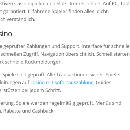
ktiven Casinospielen und Slots. Immer online. Auf PC, Tabl
garantiert. Erfahrene Spieler finden alles leicht.
ach verständlich.
sino
ve geprüfter Zahlungen und Support. Interface für schnelle
chnellen Zugriff. Navigation übersichtlich. Schnell starten
fert schnelle Rückmeldungen.
 Spiele sind geprüft. Alle Transaktionen sicher. Spieler
nleitungen auf
casino mit sofortauszahlung
. Guides
erstützen bei jedem Schritt.
tierung. Spiele werden regelmäßig geprüft. Menüs sind
n, Rabatte und Cashback.