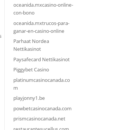
oceanida.mxcasino-online-
con-bono
oceanida.mxtrucos-para-
ganar-en-casino-online
s
Parhaat Nordea
Nettikasinot
Paysafecard Nettikasinot
Piggybet Casino
platinumcasinocanada.co
m
playjonny1.be
powbetcasinocanada.com
prismcasinocanada.net
restaurantesucellus.com