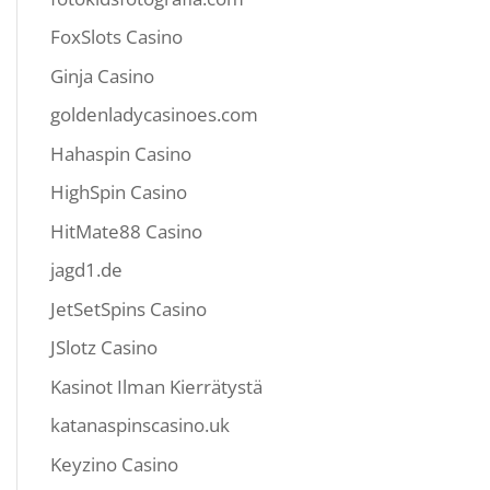
FoxSlots Casino
Ginja Casino
goldenladycasinoes.com
Hahaspin Casino
HighSpin Casino
HitMate88 Casino
jagd1.de
JetSetSpins Casino
JSlotz Casino
Kasinot Ilman Kierrätystä
katanaspinscasino.uk
Keyzino Casino