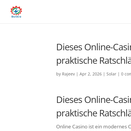
Dieses Online-Casi
praktische Ratschlä
by
Rajeev
|
Apr 2, 2026
|
Solar
|
0 co
Dieses Online-Casi
praktische Ratschlä
Online Casino ist ein modernes O