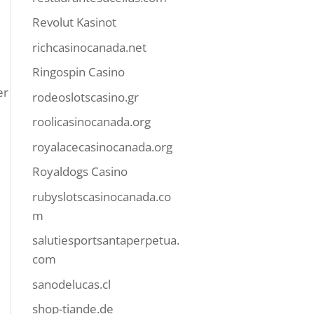
Revolut Kasinot
richcasinocanada.net
Ringospin Casino
er
rodeoslotscasino.gr
roolicasinocanada.org
royalacecasinocanada.org
Royaldogs Casino
rubyslotscasinocanada.co
m
salutiesportsantaperpetua.
com
sanodelucas.cl
shop-tiande.de