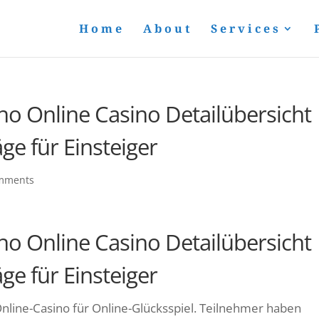
Home
About
Services
no Online Casino Detailübersicht
ge für Einsteiger
mments
no Online Casino Detailübersicht
ge für Einsteiger
nline-Casino für Online-Glücksspiel. Teilnehmer haben