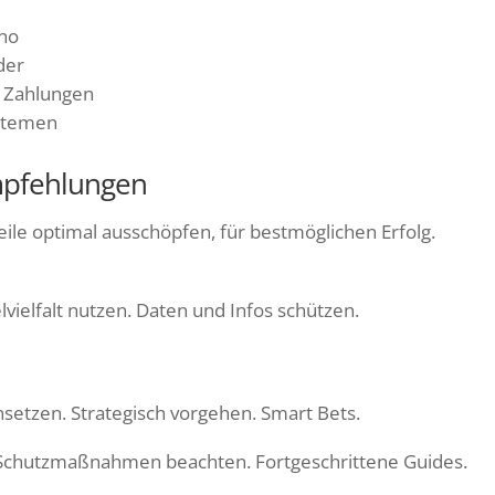
ino
der
e Zahlungen
ystemen
mpfehlungen
eile optimal ausschöpfen, für bestmöglichen Erfolg.
lvielfalt nutzen. Daten und Infos schützen.
insetzen. Strategisch vorgehen. Smart Bets.
. Schutzmaßnahmen beachten. Fortgeschrittene Guides.