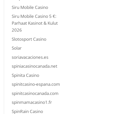
Siru Mobile Casino
Siru Mobile Casino 5 €:
Parhaat Kasinot & Kulut
2026
Slotosport Casino
Solar
soriavacaciones.es
spiniacasinocanada.net
Spinita Casino
spinitcasino-espana.com
spinitcasinocanada.com
spinmamacasino1.fr
SpinRain Casino