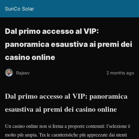
SunCo Solar
Dal primo accesso al VIP:
panoramica esaustiva ai premi dei
casino online
Rajeev
2 months ago
Dal primo accesso al VIP: panoramica
esaustiva ai premi dei casino online
Un casino online non si ferma a proporre contenuti: l’selezione è
molto più ampia. Tra le caratteristiche più apprezzate dai utenti