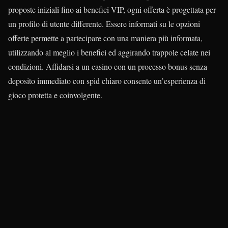
proposte iniziali fino ai benefici VIP, ogni offerta è progettata per
un profilo di utente differente. Essere informati su le opzioni
offerte permette a partecipare con una maniera più informata,
utilizzando al meglio i benefici ed aggirando trappole celate nei
condizioni. Affidarsi a un casino con un processo bonus senza
deposito immediato con spid chiaro consente un’esperienza di
gioco protetta e coinvolgente.