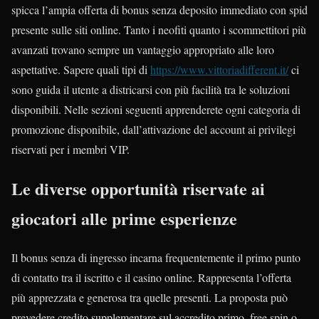
spicca l’ampia offerta di bonus senza deposito immediato con spid
presente sulle siti online. Tanto i neofiti quanto i scommettitori più
avanzati trovano sempre un vantaggio appropriato alle loro
aspettative. Sapere quali tipi di
https://www.vittoriadifferent.it/
ci
sono guida il utente a districarsi con più facilità tra le soluzioni
disponibili. Nelle sezioni seguenti apprenderete ogni categoria di
promozione disponibile, dall’attivazione del account ai privilegi
riservati per i membri VIP.
Le diverse opportunità riservate ai
giocatori alle prime esperienze
Il bonus senza di ingresso incarna frequentemente il primo punto
di contatto tra il iscritto e il casino online. Rappresenta l’offerta
più apprezzata e generosa tra quelle presenti. La proposta può
prevedere credito supplementare sul accredito primo, free spin o