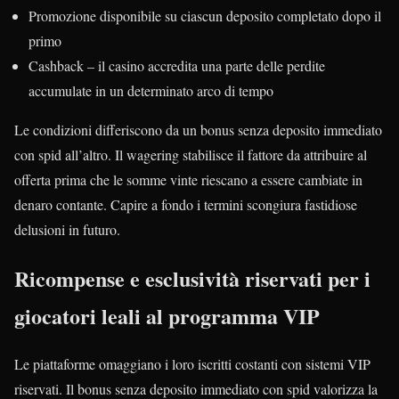
Promozione disponibile su ciascun deposito completato dopo il
primo
Cashback – il casino accredita una parte delle perdite
accumulate in un determinato arco di tempo
Le condizioni differiscono da un bonus senza deposito immediato
con spid all’altro. Il wagering stabilisce il fattore da attribuire al
offerta prima che le somme vinte riescano a essere cambiate in
denaro contante. Capire a fondo i termini scongiura fastidiose
delusioni in futuro.
Ricompense e esclusività riservati per i
giocatori leali al programma VIP
Le piattaforme omaggiano i loro iscritti costanti con sistemi VIP
riservati. Il bonus senza deposito immediato con spid valorizza la