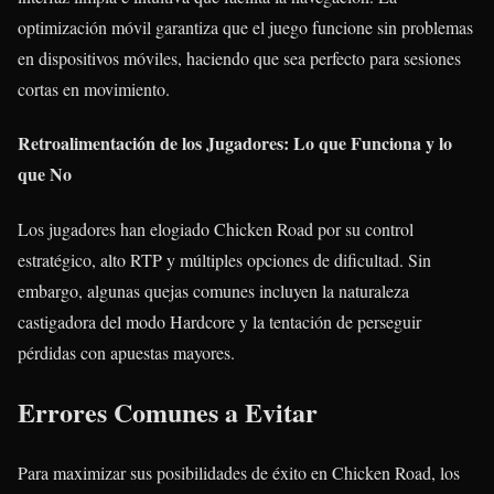
optimización móvil garantiza que el juego funcione sin problemas
en dispositivos móviles, haciendo que sea perfecto para sesiones
cortas en movimiento.
Retroalimentación de los Jugadores: Lo que Funciona y lo
que No
Los jugadores han elogiado Chicken Road por su control
estratégico, alto RTP y múltiples opciones de dificultad. Sin
embargo, algunas quejas comunes incluyen la naturaleza
castigadora del modo Hardcore y la tentación de perseguir
pérdidas con apuestas mayores.
Errores Comunes a Evitar
Para maximizar sus posibilidades de éxito en Chicken Road, los