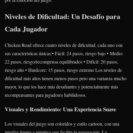
Niveles de Dificultad: Un Desafío para
Cada Jugador
Chicken Road ofrece cuatro niveles de dificultad, cada uno con
sus características únicas:• Fácil: 24 pasos, riesgo bajo • Medio:
22 pasos, riesgo/recompensa equilibrados • Difícil: 20 pasos,
riesgo alto • Hardcore: 15 pasos, riesgo extremo Los niveles de
dificultad más altos tienen menos pasos pero una varianza mucho
mayor, lo que los hace más desafiantes y potencialmente más
recompensantes para jugadores habilidosos.
Visuales y Rendimiento: Una Experiencia Suave
Los visuales del juego son coloridos y estilo cartoon, con una
interfaz limpia e intuitiva que facilita la navegación. La