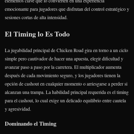
elementos clave que lo convierten en una experiencia
emocionante para jugadores que disfrutan del control estratégico y
sesiones cortas de alta intensidad.
El Timing lo Es Todo
La jugabilidad principal de Chicken Road gira en torno a un ciclo
simple pero cautivador de hacer una apuesta, elegir dificultad y
avanzar paso a paso por la carretera. El multiplicador aumenta
después de cada movimiento seguro, y los jugadores tienen la
opción de cashout en cualquier momento o arriesgarse a perder si
alcanzan una trampa. La habilidad principal requerida es el timing
para el cashout, lo cual exige un delicado equilibrio entre cautela
y agresividad.
Dominando el Timing