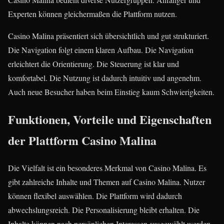
Experten können gleichermaßen die Plattform nutzen.
Casino Malina präsentiert sich übersichtlich und gut strukturiert.
Die Navigation folgt einem klaren Aufbau. Die Navigation
erleichtert die Orientierung. Die Steuerung ist klar und
komfortabel. Die Nutzung ist dadurch intuitiv und angenehm.
Auch neue Besucher haben beim Einstieg kaum Schwierigkeiten.
Funktionen, Vorteile und Eigenschaften
der Plattform Casino Malina
Die Vielfalt ist ein besonderes Merkmal von Casino Malina. Es
gibt zahlreiche Inhalte und Themen auf Casino Malina. Nutzer
können flexibel auswählen. Die Plattform wird dadurch
abwechslungsreich. Die Personalisierung bleibt erhalten. Die
Inhalte können nach persönlichen Interessen ausgewählt werden.