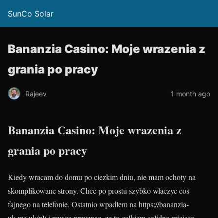
SunCo Solar
Bananzia Casino: Moje wrazenia z
grania po pracy
Rajeev
1 month ago
Bananzia Casino: Moje wrazenia z
grania po pracy
Kiedy wracam do domu po ciezkim dniu, nie mam ochoty na
skomplikowane strony. Chce po prostu szybko wlaczyc cos
fajnego na telefonie. Ostatnio wpadlem na https://bananzia-
uk.me.uk/pl/ i musze przyznac, ze to calkiem solidne miejsce.