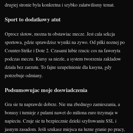
drugiej stronie byla konkretna i szybko zalatwilismy temat.
Sport to dodatkowy atut
Oprocz slotow, mozna tu obstawiac mecze. Jest cala sekcja
sportowa, gdzie sprawdzisz wyniki na zywo. Od pilki noznej po
Counter-Strike i Dote 2. Czasami lubie rzucic cos na faworyta
podczas meczu. Kursy sa niezle, a system tworzenia zakladow
dziala bez zarzutu. To fajne uzupelnienie dla kasyna, gdy
potrzebuje odmiany.
Podsumowujac moje doswiadczenia
Gra sie tu naprawde dobrze. Nie ma zbednego zamieszania, a
bonusy i turnieje z pulami nawet do miliona euro trzymaja w
napieciu. Czuje sie tu bezpiecznie dzieki szyfrowaniu SSL i
jasnym zasadom. Jeśli szukasz miejsca na luzne granie po pracy,