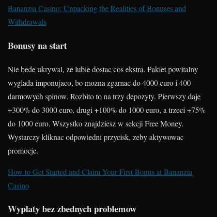
Bananzia Casino: Unpacking the Realities of Bonuses and
Withdrawals
Bonusy na start
Nie bede ukrywal, ze lubie dostac cos ekstra. Pakiet powitalny
wyglada imponujaco, bo mozna zgarnac do 4000 euro i 400
darmowych spinow. Rozbito to na trzy depozyty. Pierwszy daje
+300% do 3000 euro, drugi +100% do 1000 euro, a trzeci +75%
do 1000 euro. Wszystko znajdziesz w sekcji Free Money.
Wystarczy kliknac odpowiedni przycisk, zeby aktywowac
promocje.
How to Get Started and Claim Your First Bonus at Bananzia
Casino
Wyplaty bez zbednych problemow