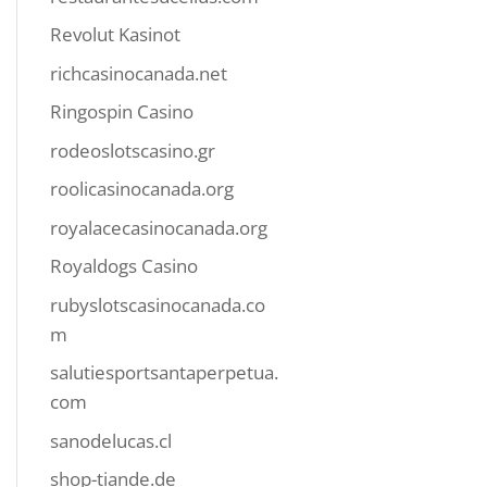
Revolut Kasinot
richcasinocanada.net
Ringospin Casino
rodeoslotscasino.gr
roolicasinocanada.org
royalacecasinocanada.org
Royaldogs Casino
rubyslotscasinocanada.co
m
salutiesportsantaperpetua.
com
sanodelucas.cl
shop-tiande.de