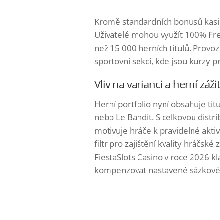
Kromě standardních bonusů kasin
Uživatelé mohou využít 100% Fre
než 15 000 herních titulů. Provoz
sportovní sekcí, kde jsou kurzy p
Vliv na varianci a herní záži
Herní portfolio nyní obsahuje tit
nebo Le Bandit. S celkovou distri
motivuje hráče k pravidelné akti
filtr pro zajištění kvality hráčsk
FiestaSlots Casino v roce 2026 
kompenzovat nastavené sázkové 