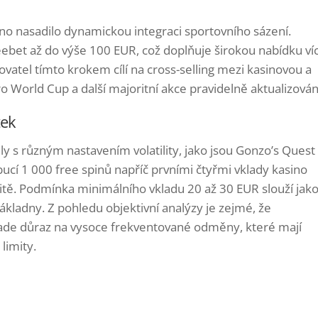
o nasadilo dynamickou integraci sportovního sázení.
ebet až do výše 100 EUR, což doplňuje širokou nabídku ví
ovatel tímto krokem cílí na cross-selling mezi kasinovou a
ro World Cup a další majoritní akce pravidelně aktualizován
tek
uly s různým nastavením volatility, jako jsou Gonzo’s Quest
bucí 1 000 free spinů napříč prvními čtyřmi vklady kasino
vitě. Podmínka minimálního vkladu 20 až 30 EUR slouží jak
é základny. Z pohledu objektivní analýzy je zejmé, že
klade důraz na vysoce frekventované odměny, které mají
limity.