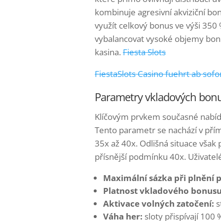
kombinuje agresivní akviziční bon
využít celkový bonus ve výši 350 
vybalancovat vysoké objemy bon
kasina.
Fiesta Slots
FiestaSlots Casino fuehrt ab so
Parametry vkladových bonu
Klíčovým prvkem současné nabídk
Tento parametr se nachází v př
35x až 40x. Odlišná situace však 
přísnější podmínku 40x. Uživatelé
Maximální sázka při plnění
Platnost vkladového bonusu
Aktivace volných zatočení:
s
Váha her:
sloty přispívají 100 