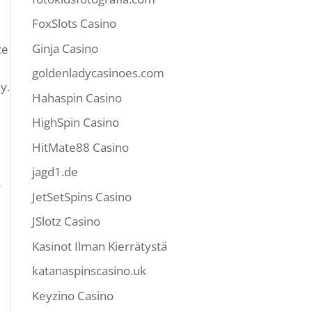
FoxSlots Casino
Ginja Casino
ce
goldenladycasinoes.com
y.
Hahaspin Casino
HighSpin Casino
HitMate88 Casino
jagd1.de
o
JetSetSpins Casino
JSlotz Casino
Kasinot Ilman Kierrätystä
katanaspinscasino.uk
Keyzino Casino