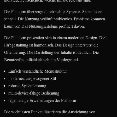
Die Plattform überzeugt durch stabile Systeme. Seiten laden
schnell. Die Nutzung verläuft problemlos. Probleme kommen
kaum vor. Das Nutzungserlebnis profitiert davon.
Die Plattform präsentiert sich in einem modernen Design. Die
Farbgestaltung ist harmonisch. Das Design unterstützt die
Orientierung. Die Darstellung der Inhalte ist deutlich. Die
Benutzerfreundlichkeit steht im Vordergrund.
Einfach verständliche Menüstruktur
moderner, ausgewogener Stil
robuste Systemleistung
multi-device-fähige Bedienung
regelmäßige Erweiterungen der Plattform
Die wichtigsten Punkte illustrieren die Ausrichtung von