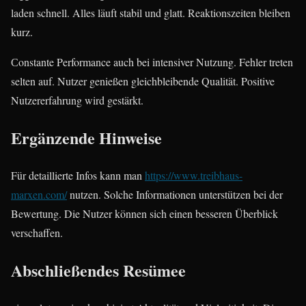
laden schnell. Alles läuft stabil und glatt. Reaktionszeiten bleiben
kurz.
Сonstante Performance auch bei intensiver Nutzung. Fehler treten
selten auf. Nutzer genießen gleichbleibende Qualität. Positive
Nutzererfahrung wird gestärkt.
Ergänzende Hinweise
Für detaillierte Infos kann man
https://www.treibhaus-
marxen.com/
nutzen. Solche Informationen unterstützen bei der
Bewertung. Die Nutzer können sich einen besseren Überblick
verschaffen.
Abschließendes Resümee