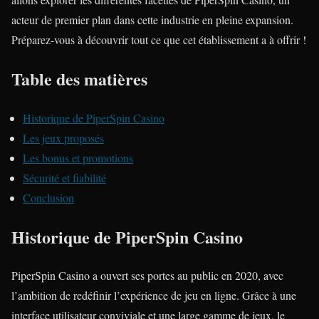
acteur de premier plan dans cette industrie en pleine expansion.
Préparez-vous à découvrir tout ce que cet établissement a à offrir !
Table des matières
Historique de PiperSpin Casino
Les jeux proposés
Les bonus et promotions
Sécurité et fiabilité
Conclusion
Historique de PiperSpin Casino
PiperSpin Casino a ouvert ses portes au public en 2020, avec
l’ambition de redéfinir l’expérience de jeu en ligne. Grâce à une
interface utilisateur conviviale et une large gamme de jeux, le