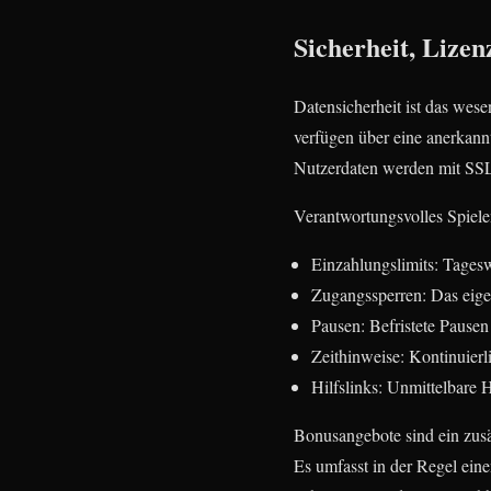
Sicherheit, Lizen
Datensicherheit ist das wese
verfügen über eine anerkannt
Nutzerdaten werden mit SSL-
Verantwortungsvolles Spiele
Einzahlungslimits: Tages
Zugangssperren: Das eige
Pausen: Befristete Pausen
Zeithinweise: Kontinuier
Hilfslinks: Unmittelbare
Bonusangebote sind ein zus
Es umfasst in der Regel ein