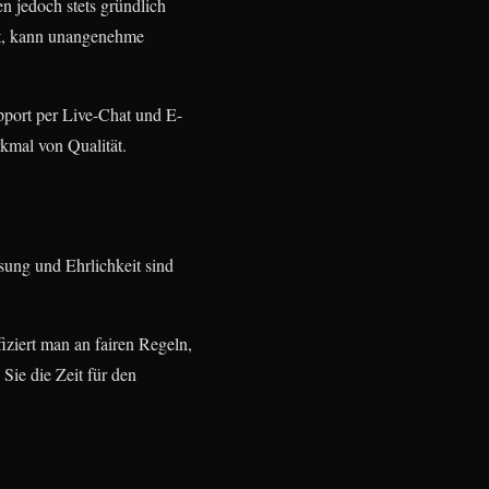
 jedoch stets gründlich
et, kann unangenehme
port per Live-Chat und E-
rkmal von Qualität.
ssung und Ehrlichkeit sind
fiziert man an fairen Regeln,
ie die Zeit für den