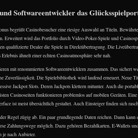
l und Softwareentwickler das Glücksspielpo
bonus begrüßt Casinobesucher eine riesige Auswahl an Titeln. Bewährt
. Erweitert wird das Portfolio durch Video-Poker-Spiele und Casinospi
en qualifizierte Dealer die Spiele in Direktübertragung. Die Liveübertr
s Erlebnis ähnelt einer echten Casinoatmosphäre sehr nah.
rieren mit renommierten Softwareentwicklern zusammen. Das sichert w
 Zuverlässigkeit. Die Spielebibliothek wird laufend erneuert. Neue T
essive Jackpot Slots. Deren Jackpots klettern mitunter. Auch die portab
isten Casinoseiten funktionieren problemlos auf mobilen Geräten. Eine 
rface ist meist übersichtlich gestaltet. Auch Einsteiger finden sich rasc
der Regel zügig ab. Ein paar grundlegende Daten reichen. Dann kann d
verse Zahlungswege möglich. Dazu gehören Bezahlkarten, E-Wallets u
h je nach Anbieter.