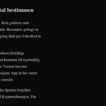
rtal bestimmen
e Slots gehören zum
ele. Besonders gefragt ist
agung läuft per Videofeed in
ettbewerbsfähige
itel kommen oft regelmäßig.
le Version hat eine
eigene App ist bei vielen
h zurecht.
as Spielen losgehen.
nd Kryptowährungen. Die