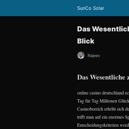
SunCo Solar
Das Wesentlich
Blick
Rajeev
Das Wesentliche 
online casino deutschland ech
Tag für Tag Millionen Glück
Casinobereich erhöht sich d
trifft man auf ein enormes Sp
Entscheidungskriterien werde