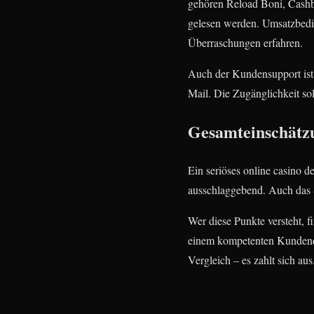
gehören Reload Boni, Cashb
gelesen werden. Umsatzbedi
Überraschungen erfahren.
Auch der Kundensupport ist
Mail. Die Zugänglichkeit sol
Gesamteinschätz
Ein seriöses online casino de
ausschlaggebend. Auch das S
Wer diese Punkte versteht, fi
einem kompetenten Kundendi
Vergleich – es zahlt sich aus