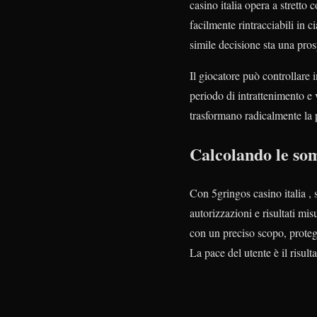
casino italia opera a stretto 
facilmente rintracciabili in 
simile decisione sta una pros
Il giocatore può controllare 
periodo di intrattenimento e
trasformano radicalmente la 
Calcolando le s
Con 5gringos casino italia , 
autorizzazioni e risultati mis
con un preciso scopo, proteg
La pace del utente è il risul