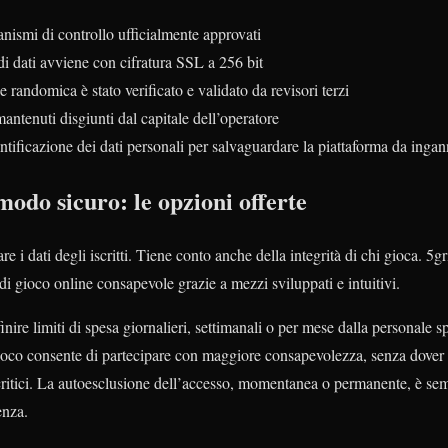
anismi di controllo ufficialmente approvati
i dati avviene con cifratura SSL a 256 bit
 randomica è stato verificato e validato da revisori terzi
mantenuti disgiunti dal capitale dell’operatore
ntificazione dei dati personali per salvaguardare la piattaforma da ingan
odo sicuro: le opzioni offerte
re i dati degli iscritti. Tiene conto anche della integrità di chi gioca. 5gr
di gioco online consapevole grazie a mezzi sviluppati e intuitivi.
inire limiti di spesa giornalieri, settimanali o per mese dalla personale 
ioco consente di partecipare con maggiore consapevolezza, senza dover 
 critici. La autoesclusione dell’accesso, momentanea o permanente, è se
enza.