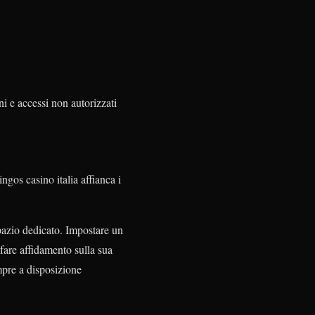
ni e accessi non autorizzati
ingos casino italia affianca i
spazio dedicato. Impostare un
fare affidamento sulla sua
mpre a disposizione