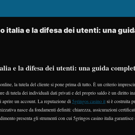
 italia e la difesa dei utenti: una gu
alia e la difesa dei utenti: una guida comple
line, la tutela del cliente si pone prima di tutto. È un criterio impresci
re di tutela dei individuali dati privati e del proprio saldo è un diritto 
i aprire un account. La reputazione di
5gringos casino it
si è costruita p
nizzativa nasce da fondamenti definiti: chiarezza, assicurazioni certifica
ndimento presenta gli strumenti con cui 5gringos casino italia garantisce e